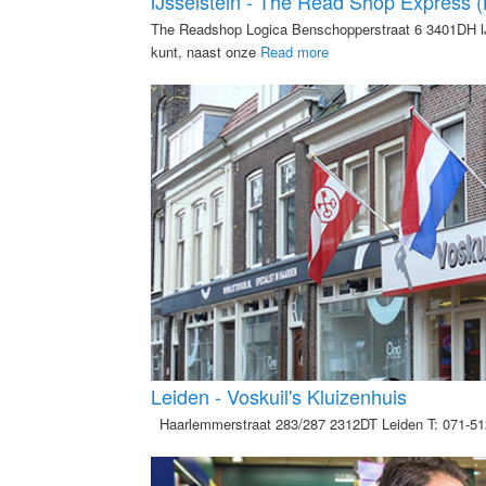
IJsselstein - The Read Shop Express (
The Readshop Logica Benschopperstraat 6 3401DH IJs
kunt, naast onze
Read more
Leiden - Voskuil's Kluizenhuis
Haarlemmerstraat 283/287 2312DT Leiden T: 071-512