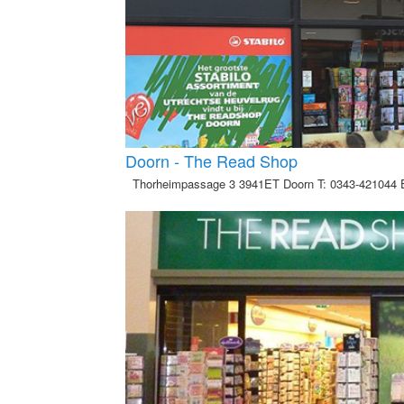
Doorn - The Read Shop
Thorheimpassage 3 3941ET Doorn T: 0343-421044 E