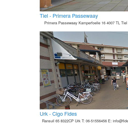
Tiel - Primera Passewaay
Primera Passewaay Kamperfoelie 16 4007 TL Tiel T
Urk - Cigo Fides
Ransuil 65 8322CP Urk T: 06-51556456 E: info@fide