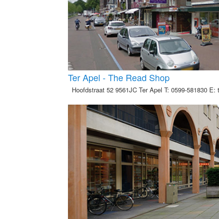
Ter Apel - The Read Shop
Hoofdstraat 52 9561JC Ter Apel T: 0599-581830 E: 