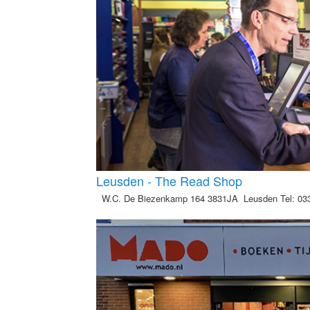
Leusden - The Read Shop
W.C. De Biezenkamp 164 3831JA Leusden Tel: 03