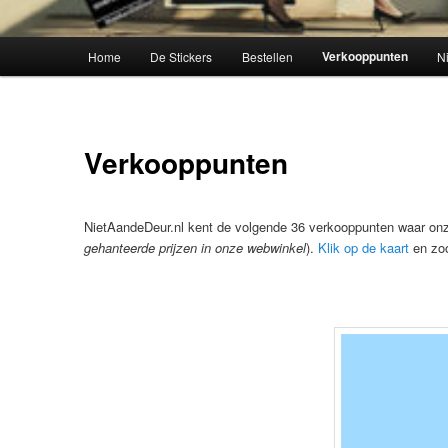
Hoofdmenu
Verkooppunten
Home
De Stickers
Bestellen
N
Verkooppunten
NietAandeDeur.nl kent de volgende 36 verkooppunten waar onz
gehanteerde prijzen in onze webwinkel
).
Klik op de kaart
en zoo