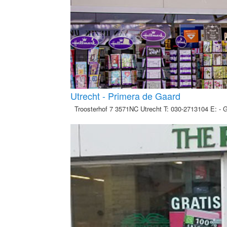
Utrecht - Primera de Gaard
Troosterhof 7 3571NC Utrecht T: 030-2713104 E: - 