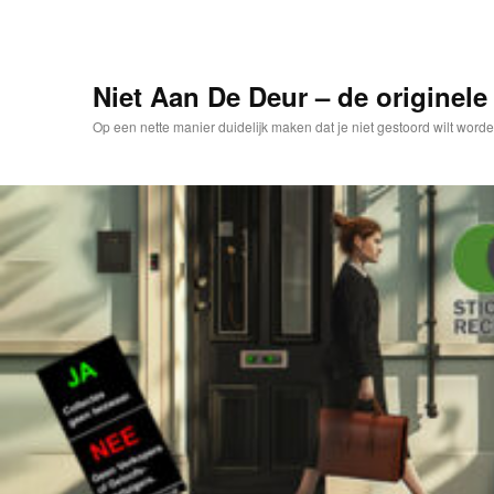
Spring
naar
de
primaire
Niet Aan De Deur – de originele 
inhoud
Op een nette manier duidelijk maken dat je niet gestoord wilt worde