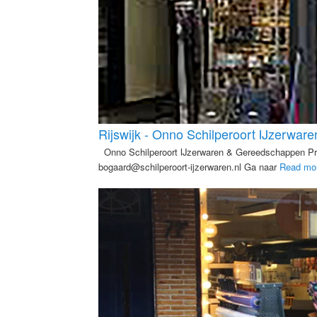
Rijswijk - Onno Schilperoort IJzerwa
Onno Schilperoort IJzerwaren & Gereedschappen Pri
bogaard@schilperoort-ijzerwaren.nl Ga naar
Read mo