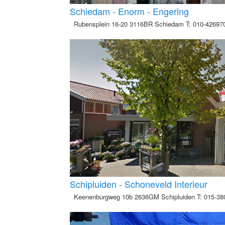
Schiedam - Enorm - Engering
Rubensplein 16-20 3116BR Schiedam T: 010-4269701
Schipluiden - Schoneveld Interieur
Keenenburgweg 10b 2636GM Schipluiden T: 015-3801