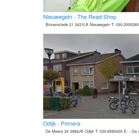
Nieuwegein - The Read Shop
Binnenstede 21 3431LA Nieuwegein T: 030-200028
Odijk - Primera
De Meent 34 3984JK Odijk T: 030-6590435 E: - G