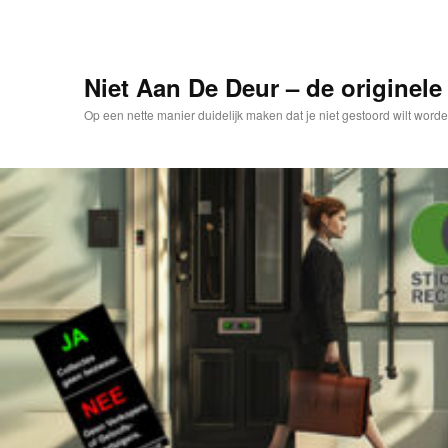
Spring
naar
de
primaire
Niet Aan De Deur – de originele 
inhoud
Op een nette manier duidelijk maken dat je niet gestoord wilt worde