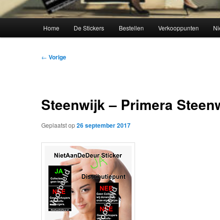
Hoofdmenu
Home
De Stickers
Bestellen
Verkooppunten
Ni
Bericht
←
Vorige
navigatie
Steenwijk – Primera Steen
Geplaatst op
26 september 2017