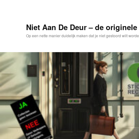
Spring
naar
de
primaire
Niet Aan De Deur – de originele 
inhoud
Op een nette manier duidelijk maken dat je niet gestoord wilt worde