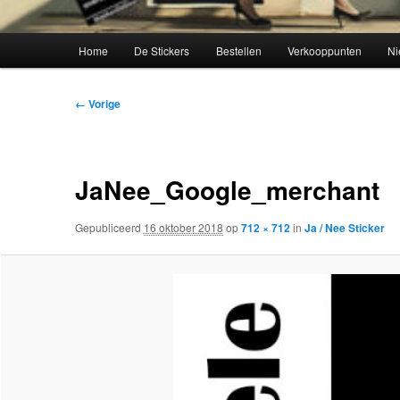
Hoofdmenu
Home
De Stickers
Bestellen
Verkooppunten
Ni
Afbeeldingsnavigatie
← Vorige
JaNee_Google_merchant
Gepubliceerd
16 oktober 2018
op
712 × 712
in
Ja / Nee Sticker