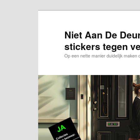
Spring
naar
de
Niet Aan De Deur 
primaire
stickers tegen v
inhoud
Op een nette manier duidelijk maken da