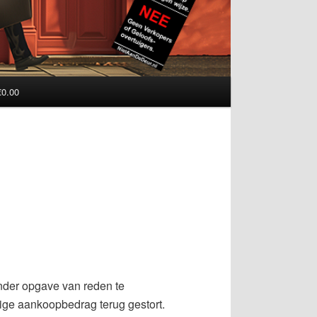
€0.00
nder opgave van reden te
dige aankoopbedrag terug gestort.