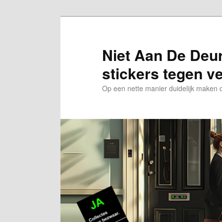
Spring
naar
de
Niet Aan De Deur 
primaire
stickers tegen v
inhoud
Op een nette manier duidelijk maken da