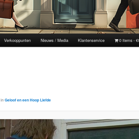
Verkooppunten
Nieuws / Media
Klantenservice
0 items
€
in
Geloof en een Hoop Liefde