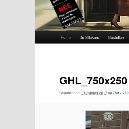
Hoofdmenu
Home
De Stickers
Bestellen
Afbeeldingsnavigatie
GHL_750x250
Gepubliceerd
21 oktober 2017
op
750 × 250