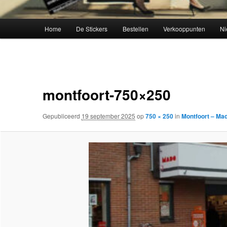
Hoofdmenu
Home
De Stickers
Bestellen
Verkooppunten
Ni
Afbeeldingsnavigatie
montfoort-750×250
Gepubliceerd
19 september 2025
op
750 × 250
in
Montfoort – Ma