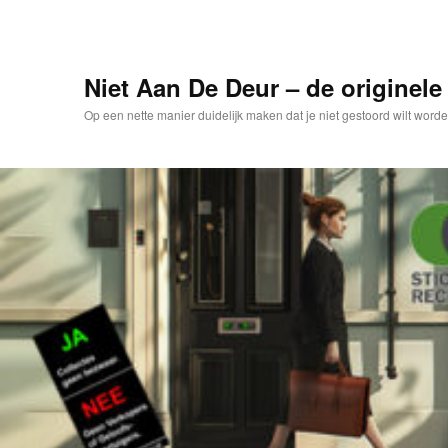
Spring
naar
de
primaire
Niet Aan De Deur – de originele 
inhoud
Op een nette manier duidelijk maken dat je niet gestoord wilt worde