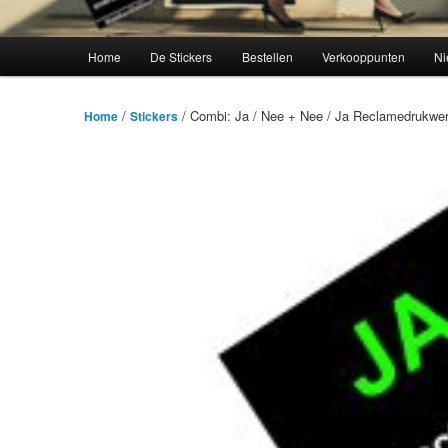
Hoofdmenu
Home
De Stickers
Bestellen
Verkooppunten
Ni
/
/ Combi: Ja / Nee + Nee / Ja Reclamedrukwer
Home
Stickers