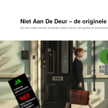
Spring
naar
de
primaire
Niet Aan De Deur – de originele 
inhoud
Op een nette manier duidelijk maken dat je niet gestoord wilt worde