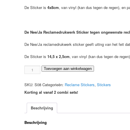
De Sticker is
4x8cm
, van vinyl (kan dus tegen de regen), en p
De Nee/Ja Reclamedrukwerk Sticker tegen ongewenste recl
De Nee/Ja reclamedrukwerk sticker geeft uiting van het feit d
De Sticker is
14,5 x 2,5cm
, van vinyl (kan dus tegen de regen
Combi:
Toevoegen aan winkelwagen
Ja
/
SKU:
S08
Categorieën:
Reclame Stickers
,
Stickers
Nee
Korting al vanaf 2 combi sets!
+
Nee
/
Beschrijving
Ja
Reclamedrukwerk
Beschrijving
Sticker
aantal