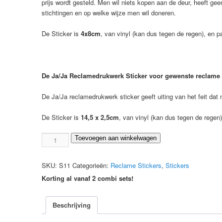
prijs wordt gesteld. Men wil niets kopen aan de deur, heeft ge
stichtingen en op welke wijze men wil doneren.
De Sticker is
4x8cm
, van vinyl (kan dus tegen de regen), en p
De Ja/Ja Reclamedrukwerk Sticker voor gewenste reclame 
De Ja/Ja reclamedrukwerk sticker geeft uiting van het feit da
De Sticker is
14,5 x 2,5cm
, van vinyl (kan dus tegen de regen
Combi:
Toevoegen aan winkelwagen
Nee
/
SKU:
S11
Categorieën:
Reclame Stickers
,
Stickers
Nee
Korting al vanaf 2 combi sets!
+
Ja
/
Beschrijving
Ja
Reclamedrukwerk