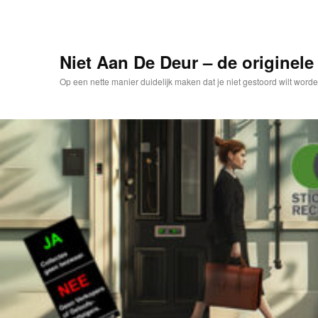
Spring
naar
de
primaire
Niet Aan De Deur – de originele 
inhoud
Op een nette manier duidelijk maken dat je niet gestoord wilt worde