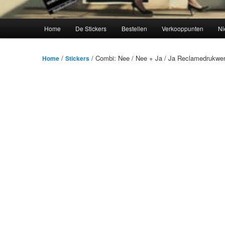
Hoofdmenu
Home
De Stickers
Bestellen
Verkooppunten
Ni
/
/ Combi: Nee / Nee + Ja / Ja Reclamedrukwer
Home
Stickers