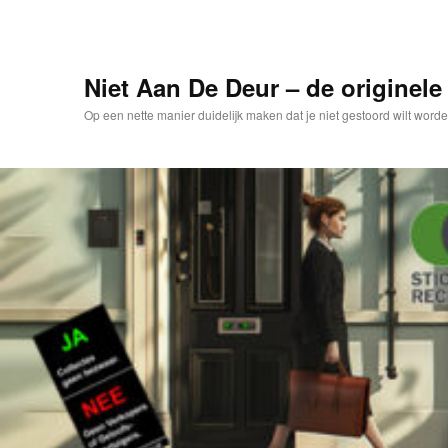
Spring
naar
de
primaire
Niet Aan De Deur – de originele 
inhoud
Op een nette manier duidelijk maken dat je niet gestoord wilt worde