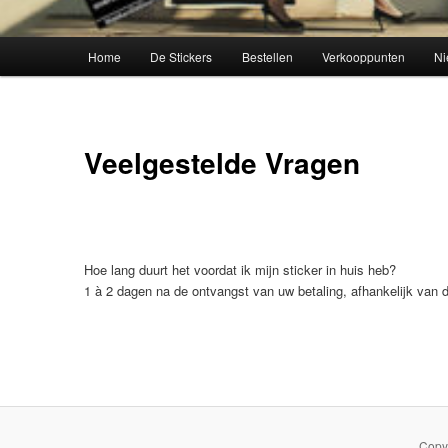
Hoofdmenu
Home
De Stickers
Bestellen
Verkooppunten
Ni
Veelgestelde Vragen
Hoe lang duurt het voordat ik mijn sticker in huis heb?
1 à 2 dagen na de ontvangst van uw betaling, afhankelijk van 
Copy