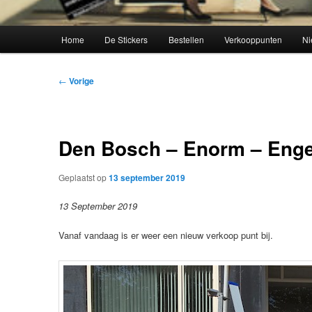
Hoofdmenu
Home
De Stickers
Bestellen
Verkooppunten
Ni
Bericht
←
Vorige
navigatie
Den Bosch – Enorm – Enge
Geplaatst op
13 september 2019
13 September 2019
Vanaf vandaag is er weer een nieuw verkoop punt bij.