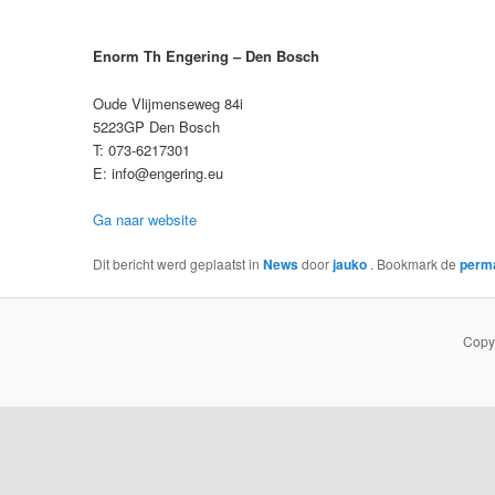
Enorm Th Engering – Den Bosch
Oude Vlijmenseweg 84i
5223GP Den Bosch
T: 073-6217301
E: info@engering.eu
Ga naar website
Dit bericht werd geplaatst in
News
door
jauko
. Bookmark de
perm
Copy