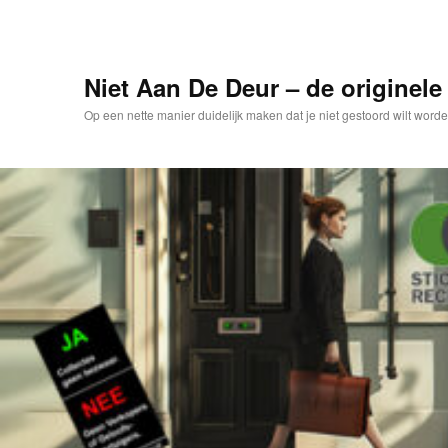
Spring
naar
de
primaire
Niet Aan De Deur – de originele 
inhoud
Op een nette manier duidelijk maken dat je niet gestoord wilt worde