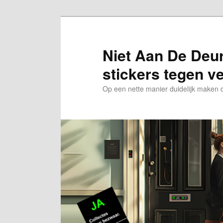
Spring
naar
de
Niet Aan De Deur 
primaire
stickers tegen v
inhoud
Op een nette manier duidelijk maken da