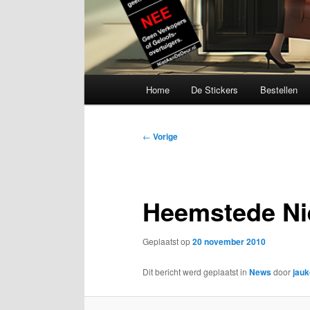
Hoofdmenu
Home
De Stickers
Bestellen
Bericht
←
Vorige
navigatie
Heemstede N
Geplaatst op
20 november 2010
Dit bericht werd geplaatst in
News
door
jau