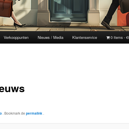
Verkooppunten
Nieuws / Media
Klantenservice
0 items
€
ieuws
ko
. Bookmark de
permalink
.